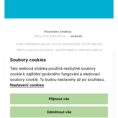
Poslední změna:
Úterý 11.02.2025 09:44
- ovanet
Úřad městského obvodu Svinov, Bílovecká 69, 721 00 Ostrava
Všechna práva vyhrazena - použití obsahu nebo jeho částí je
možné pouze se souhlasem Úřadu městského obvodu Svinov.
Soubory cookies
Webové stránky jsou ve správě společnosti
OVANET a.s.
Tato webová stránka používá nezbytné soubory
cookie k zajištění správného fungování a sledovací
Mapa portálu
Přístupnost
Kontakt
Webmaster
soubory cookie. Ty budou nastaveny až po souhlasu.
Vyhledat
Nastavení cookies
Nastavení cookies
Přijmout vše
Odmítnout vše