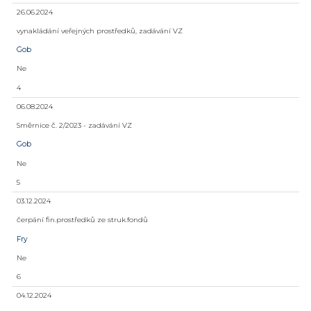
26.06.2024
vynakládání veřejných prostředků, zadávání VZ
Gob
Ne
4
06.08.2024
Směrnice č. 2/2023 - zadávání VZ
Gob
Ne
5
03.12.2024
čerpání fin.prostředků ze struk.fondů
Fry
Ne
6
04.12.2024