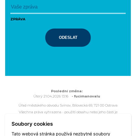
ZPRÁVA
ODESLAT
Poslední změna:
Úterý 21.04.2026 13:16
- fucimanovalu
Úřad městského obvodu Svinov, Bílovecká 69, 721 00 Ostrava
Všechna práva vyhrazena - použití obsahu nebo jeho částí je
možné pouze se souhlasem Úřadu městského obvodu Svinov.
Soubory cookies
Webové stránky jsou ve správě společnosti
OVANET a.s.
Tato webová stránka používá nezbytné soubory